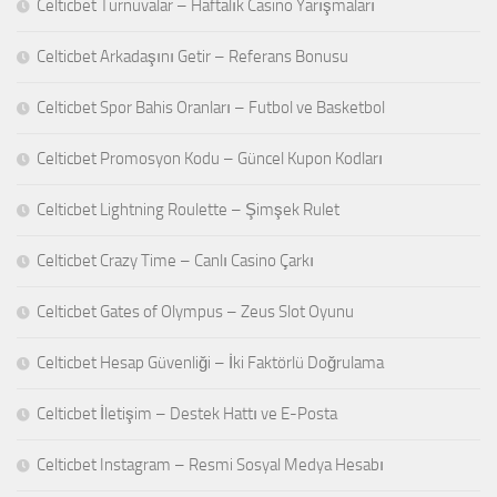
Celticbet Turnuvalar – Haftalık Casino Yarışmaları
Celticbet Arkadaşını Getir – Referans Bonusu
Celticbet Spor Bahis Oranları – Futbol ve Basketbol
Celticbet Promosyon Kodu – Güncel Kupon Kodları
Celticbet Lightning Roulette – Şimşek Rulet
Celticbet Crazy Time – Canlı Casino Çarkı
Celticbet Gates of Olympus – Zeus Slot Oyunu
Celticbet Hesap Güvenliği – İki Faktörlü Doğrulama
Celticbet İletişim – Destek Hattı ve E-Posta
Celticbet Instagram – Resmi Sosyal Medya Hesabı