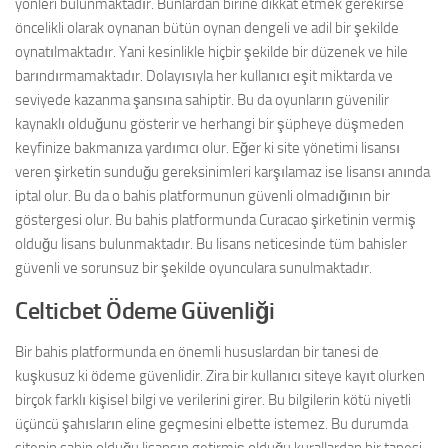
yönleri bulunmaktadır. Bunlardan birine dikkat etmek gerekirse
öncelikli olarak oynanan bütün oynan dengeli ve adil bir şekilde
oynatılmaktadır. Yani kesinlikle hiçbir şekilde bir düzenek ve hile
barındırmamaktadır. Dolayısıyla her kullanıcı eşit miktarda ve
seviyede kazanma şansına sahiptir. Bu da oyunların güvenilir
kaynaklı olduğunu gösterir ve herhangi bir şüpheye düşmeden
keyfinize bakmanıza yardımcı olur. Eğer ki site yönetimi lisansı
veren şirketin sunduğu gereksinimleri karşılamaz ise lisansı anında
iptal olur. Bu da o bahis platformunun güvenli olmadığının bir
göstergesi olur. Bu bahis platformunda Curacao şirketinin vermiş
olduğu lisans bulunmaktadır. Bu lisans neticesinde tüm bahisler
güvenli ve sorunsuz bir şekilde oyunculara sunulmaktadır.
Celticbet Ödeme Güvenliği
Bir bahis platformunda en önemli hususlardan bir tanesi de
kuşkusuz ki ödeme güvenlidir. Zira bir kullanıcı siteye kayıt olurken
birçok farklı kişisel bilgi ve verilerini girer. Bu bilgilerin kötü niyetli
üçüncü şahısların eline geçmesini elbette istemez. Bu durumda