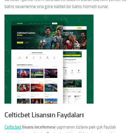
bahis severlerine ona göre kaliteli bir bahis hizmeti sunar.
Celticbet Lisansın Faydaları
Celticbet
lisans incelemesi
yapmanın sizlere pek çok faydalı