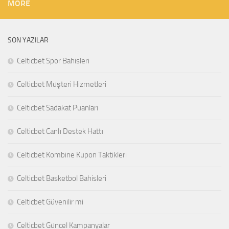
MORE
SON YAZILAR
Celticbet Spor Bahisleri
Celticbet Müşteri Hizmetleri
Celticbet Sadakat Puanları
Celticbet Canlı Destek Hattı
Celticbet Kombine Kupon Taktikleri
Celticbet Basketbol Bahisleri
Celticbet Güvenilir mi
Celticbet Güncel Kampanyalar