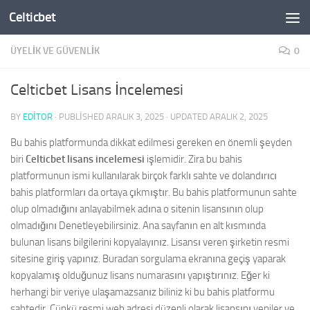
Celticbet
Skip to content
ÜYELIK VE GÜVENLIK
0
Celticbet Lisans İncelemesi
BY
EDITOR
· PUBLISHED
ARALIK 3, 2025
· UPDATED
ARALIK 2, 2025
Bu bahis platformunda dikkat edilmesi gereken en önemli şeyden
biri
Celticbet lisans incelemesi
işlemidir. Zira bu bahis
platformunun ismi kullanılarak birçok farklı sahte ve dolandırıcı
bahis platformları da ortaya çıkmıştır. Bu bahis platformunun sahte
olup olmadığını anlayabilmek adına o sitenin lisansının olup
olmadığını Denetleyebilirsiniz. Ana sayfanın en alt kısmında
bulunan lisans bilgilerini kopyalayınız. Lisansı veren şirketin resmi
sitesine giriş yapınız. Buradan sorgulama ekranına geçiş yaparak
kopyalamış olduğunuz lisans numarasını yapıştırınız. Eğer ki
herhangi bir veriye ulaşamazsanız biliniz ki bu bahis platformu
sahtedir. Çünkü resmi web adresi düzenli olarak lisansını yeniler ve