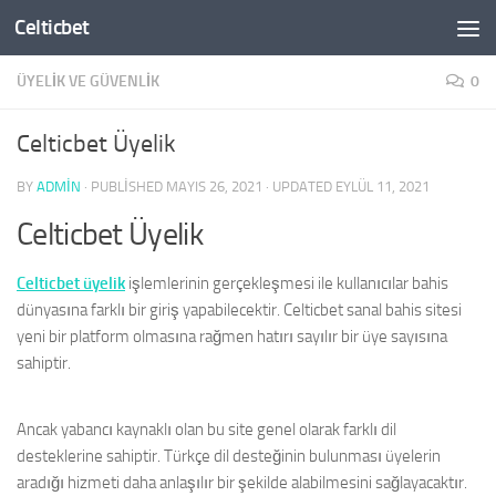
Celticbet
Skip to content
ÜYELIK VE GÜVENLIK
0
Celticbet Üyelik
BY
ADMIN
· PUBLISHED
MAYIS 26, 2021
· UPDATED
EYLÜL 11, 2021
Celticbet Üyelik
Celticbet üyelik
işlemlerinin gerçekleşmesi ile kullanıcılar bahis
dünyasına farklı bir giriş yapabilecektir. Celticbet sanal bahis sitesi
yeni bir platform olmasına rağmen hatırı sayılır bir üye sayısına
sahiptir.
Ancak yabancı kaynaklı olan bu site genel olarak farklı dil
desteklerine sahiptir. Türkçe dil desteğinin bulunması üyelerin
aradığı hizmeti daha anlaşılır bir şekilde alabilmesini sağlayacaktır.