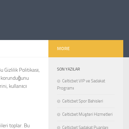
MORE
Gizlilik Politikası,
SON YAZILAR
 ve korunduğunu
Celticbet VIP ve Sadakat
ini, kullanıcı
Programı
Celticbet Spor Bahisleri
Celticbet Müşteri Hizmetleri
leri toplar. Bu
Celticbet Sadakat Puanları