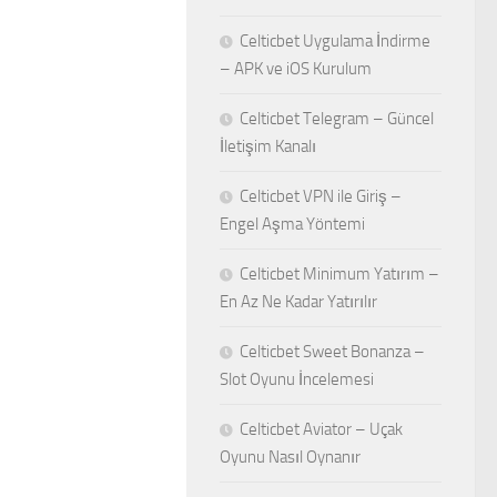
Celticbet Uygulama İndirme
– APK ve iOS Kurulum
Celticbet Telegram – Güncel
İletişim Kanalı
Celticbet VPN ile Giriş –
Engel Aşma Yöntemi
Celticbet Minimum Yatırım –
En Az Ne Kadar Yatırılır
Celticbet Sweet Bonanza –
Slot Oyunu İncelemesi
Celticbet Aviator – Uçak
Oyunu Nasıl Oynanır