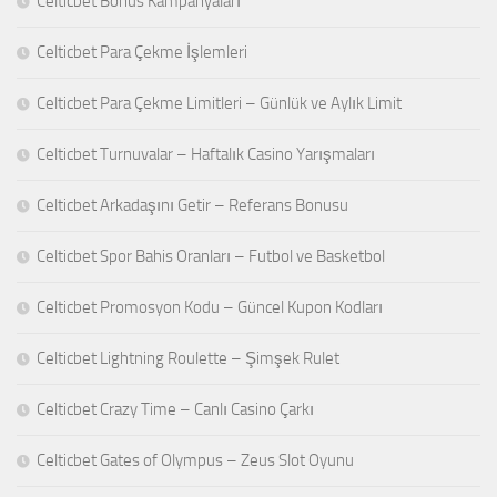
Celticbet Bonus Kampanyaları
Celticbet Para Çekme İşlemleri
Celticbet Para Çekme Limitleri – Günlük ve Aylık Limit
Celticbet Turnuvalar – Haftalık Casino Yarışmaları
Celticbet Arkadaşını Getir – Referans Bonusu
Celticbet Spor Bahis Oranları – Futbol ve Basketbol
Celticbet Promosyon Kodu – Güncel Kupon Kodları
Celticbet Lightning Roulette – Şimşek Rulet
Celticbet Crazy Time – Canlı Casino Çarkı
Celticbet Gates of Olympus – Zeus Slot Oyunu