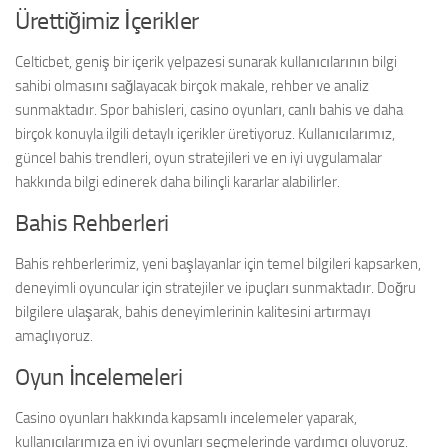
Ürettiğimiz İçerikler
Celticbet, geniş bir içerik yelpazesi sunarak kullanıcılarının bilgi
sahibi olmasını sağlayacak birçok makale, rehber ve analiz
sunmaktadır. Spor bahisleri, casino oyunları, canlı bahis ve daha
birçok konuyla ilgili detaylı içerikler üretiyoruz. Kullanıcılarımız,
güncel bahis trendleri, oyun stratejileri ve en iyi uygulamalar
hakkında bilgi edinerek daha bilinçli kararlar alabilirler.
Bahis Rehberleri
Bahis rehberlerimiz, yeni başlayanlar için temel bilgileri kapsarken,
deneyimli oyuncular için stratejiler ve ipuçları sunmaktadır. Doğru
bilgilere ulaşarak, bahis deneyimlerinin kalitesini artırmayı
amaçlıyoruz.
Oyun İncelemeleri
Casino oyunları hakkında kapsamlı incelemeler yaparak,
kullanıcılarımıza en iyi oyunları seçmelerinde yardımcı oluyoruz.