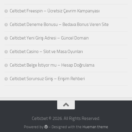
Celticbet Freespin – Ücretsiz Çevrim Kampanyası
Celticbet Deneme Bonusu – Bedava Bonus Veren Site
Celticbet Yeni Giriş Adresi – Güncel Domain
Celticbet Casino – Slot ve Masa Oyunları
Celticbet Belge İstiyor mu – Hesap Doğrulama
Celticbet Sorunsuz Giriş – Erişim Rehberi
Celticbet © 2026. All Rights Reserved.
Powered by
- Designed with the
Hueman theme