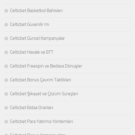
Celticbet Basketbol Bahisleri
Celticbet Güvenilir mi
Celticbet Güncel Kampanyalar
Celticbet Havale ve EFT
Celticbet Freespin ve Bedava Dönüşler
Celticbet Bonus Çevrim Taktikleri
Celticbet Şikayet ve Çözüm Süreçleri
Celticbet İddaa Oranları
Celticbet Para Yatırma Yöntemleri